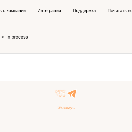
ь о компании
Интеграция
Поддержка
Почитать н
in process
Экзамус