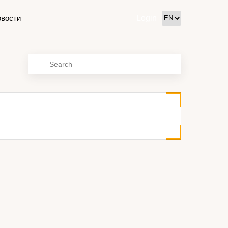
овости
Login