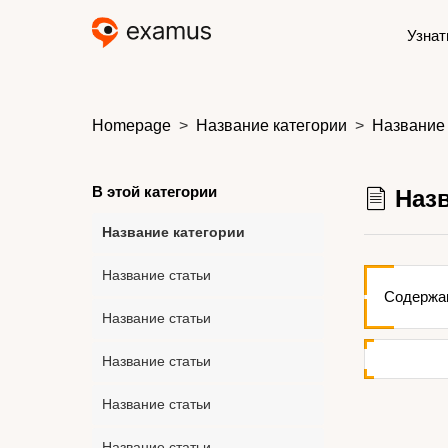
Узнат
Homepage
Название категории
Название 
В этой категории
Назв
Название категории
Название статьи
Содержан
Название статьи
Название статьи
Название статьи
Название статьи