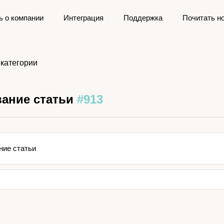
ь о компании
Интеграция
Поддержка
Почитать н
категории
ание статьи
#913
ие статьи