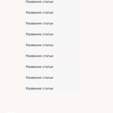
Название статьи
Название статьи
Название статьи
Название статьи
Название статьи
Название статьи
Название статьи
Название статьи
Название статьи