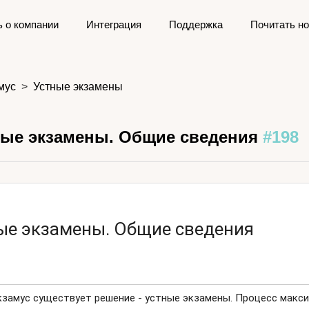
ь о компании
Интеграция
Поддержка
Почитать но
мус
Устные экзамены
ые экзамены. Общие сведения
#198
ые экзамены. Общие сведения
кзамус существует решение - устные экзамены. Процесс макс