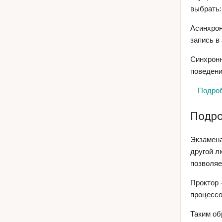
выбрать:
Асинхрон
запись в
Синхронн
поведени
Подроб
Подро
Экзамена
другой л
позволяе
Проктор 
процессо
Таким об