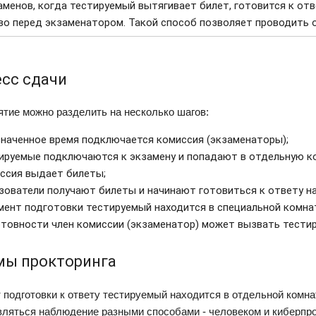
аменов, когда тестируемый вытягивает билет, готовится к от
во перед экзаменатором. Такой способ позволяет проводить 
сс сдачи
тие можно разделить на несколько шагов:
значенное время подключается комиссия (экзаменаторы);
ируемые подключаются к экзамену и попадают в отдельную к
ссия выдает билеты;
зователи получают билеты и начинают готовиться к ответу на
мент подготовки тестируемый находится в специальной комнат
отовности член комиссии (экзаменатор) может вызвать тестир
ы прокторинга
 подготовки к ответу тестируемый находится в отдельной комнате
ляться наблюдение разными способами - человеком и киберпр