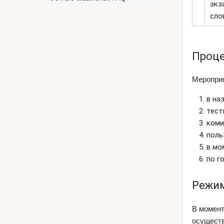
экз
сло
Проце
Мероприя
в на
тест
коми
поль
в мо
по г
Режим
В момент
осуществ