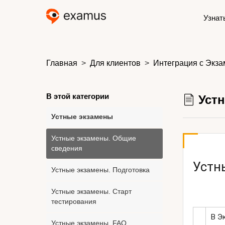
Узнат
Главная
Для клиентов
Интеграция с Экза
В этой категории
Устн
Устные экзамены
Устные экзамены. Общие
сведения
Устн
Устные экзамены. Подготовка
Устные экзамены. Старт
тестирования
В Э
Устные экзамены. FAQ