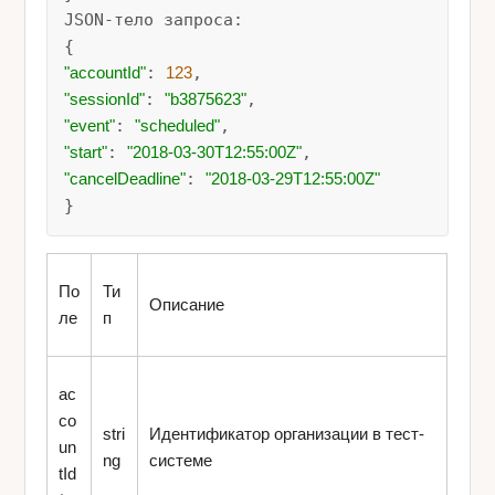
JSON-тело запроса:

"accountId"
: 
123
"sessionId"
: 
"b3875623"
"event"
: 
"scheduled"
"start"
: 
"2018-03-30T12:55:00Z"
"cancelDeadline"
: 
"2018-03-29T12:55:00Z"
}
По
Ти
Описание
ле
п
ac
co
stri
Идентификатор организации в тест-
un
ng
системе
tId