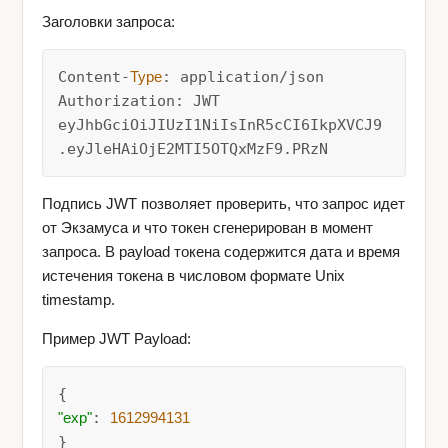
Заголовки запроса:
Content-
Type
: application/json

Authorization: JWT 
eyJhbGciOiJIUzI1NiIsInR5cCI6IkpXVCJ9
.eyJleHAiOjE2MTI5OTQxMzF9.PRzN
Подпись JWT позволяет проверить, что запрос идет
от Экзамуса и что токен сгенерирован в момент
запроса. В payload токена содержится дата и время
истечения токена в числовом формате Unix
timestamp.
Пример JWT Payload:
"exp"
: 
1612994131
}
