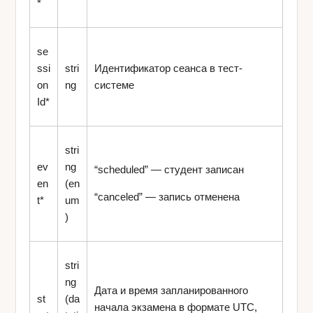
*
se
ssi
stri
Идентификатор сеанса в тест-
on
ng
системе
Id*
stri
ev
ng
“
scheduled
” — студент записан
en
(en
“
canceled
” — запись отменена
t*
um
)
stri
ng
Дата и время запланированного
st
(da
начала экзамена в формате UTC,