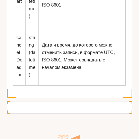
art
teti
ISO 8601
me
)
ca
stri
nc
ng
Дата и время, до которого можно
el
(da
отменить запись, в формате UTC,
De
teti
ISO 8601. Может совпадать с
adl
me
началом экзамена
ine
)