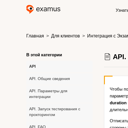
Узнат
Главная
Для клиентов
Интеграция с Экза
В этой категории
API.
API
API. Общие сведения
Чтобы по
API. Параметры для
парамет
интеграции
duration
API. Запуск тестирования с
длительн
прокторингом
Отписать
API. FAQ
стороны 