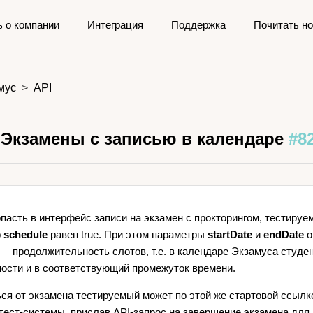
ь о компании
Интеграция
Поддержка
Почитать но
мус
API
 Экзамены с записью в календаре
#8
пасть в интерфейс записи на экзамен с прокторингом, тестируе
р
schedule
равен true. При этом параметры
startDate
и
endDate
о
— продолжительность слотов, т.е. в календаре Экзамуса студе
ости и в соответствующий промежуток времени.
ся от экзамена тестируемый может по этой же стартовой ссылке
тест-системы, прислав API-запрос на завершение экзамена для 