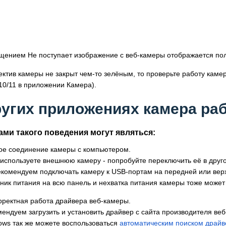
щением Не поступает изображение с веб-камеры отображается по
ектив камеры не закрыт чем-то зелёным, то проверьте работу кам
10/11 в приложении Камера).
ругих приложениях камера ра
ми такого поведения могут являться:
ое соединение камеры с компьютером.
 используете внешнюю камеру - попробуйте переключить её в друго
екомендуем подключать камеру к USB-портам на передней или вер
ник питания на всю панель и нехватка питания камеры тоже может 
рректная работа драйвера веб-камеры.
ендуем загрузить и установить драйвер с сайта производителя ве
ows так же можете воспользоваться
автоматическим поиском драйв