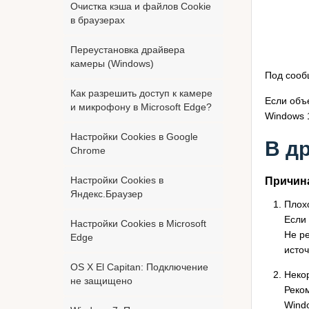
Очистка кэша и файлов Cookie
в браузерах
Переустановка драйвера
камеры (Windows)
Под сооб
Как разрешить доступ к камере
Если объ
и микрофону в Microsoft Edge?
Windows 
Настройки Cookies в Google
В д
Chrome
Настройки Cookies в
Причина
Яндекс.Браузер
Плох
Если
Настройки Cookies в Microsoft
Не р
Edge
источ
OS X El Capitan: Подключение
Неко
не защищено
Реком
Wind