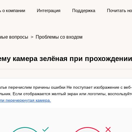
ь о компании
Интеграция
Поддержка
Почитать но
мые вопросы
Проблемы со входом
му камера зелёная при прохождени
татье перечислим причины ошибки Не поступает изображение с веб-
льник. Если отображается желтый экран или логотипы, воспользуйт
или перечеркнутая камера.