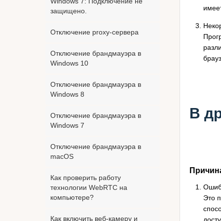
Windows 7: Подключение не
имее
защищено.
Неко
Отключение proxy-сервера
Прог
разл
Отключение брандмауэра в
брауз
Windows 10
Отключение брандмауэра в
Windows 8
В д
Отключение брандмауэра в
Windows 7
Отключение брандмауэра в
macOS
Причина
Как проверить работу
Ошиб
технологии WebRTC на
компьютере?
Это 
спосо
Как включить веб-камеру и
досту