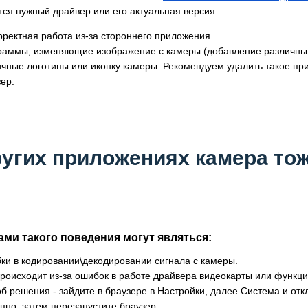
тся нужный драйвер или его актуальная версия.
рректная работа из-за стороннего приложения.
раммы, изменяющие изображение с камеры (добавление различных
ичные логотипы или иконку камеры. Рекомендуем удалить такое пр
ер.
ругих приложениях камера то
ми такого поведения могут являться:
ки в кодировании\декодировании сигнала с камеры.
происходит из-за ошибок в работе драйвера видеокарты или функци
б решения - зайдите в браузере в Настройки, далее Система и от
пно, затем перезапустите браузер.